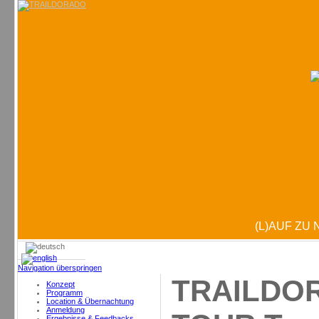
(L)AUF ZU
Navigation überspringen
TRAILDO
Konzept
Programm
Location & Übernachtung
Anmeldung
Ergebnisse & Feedbacks