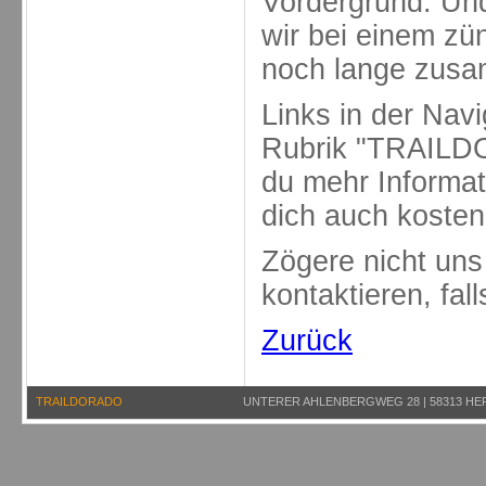
Vordergrund. Und
wir bei einem zün
noch lange zusa
Links in der Navi
Rubrik "TRAIL
du mehr Informa
dich auch kosten
Zögere nicht uns
kontaktieren, fal
Zurück
TRAILDORADO
UNTERER AHLENBERGWEG 28 | 58313 HER